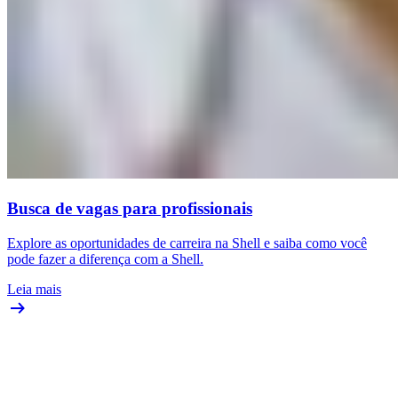
Busca de vagas para profissionais
Explore as oportunidades de carreira na Shell e saiba como você
pode fazer a diferença com a Shell.
Leia mais