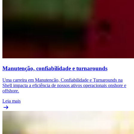
Manutenção, confiabilidade e turnarounds
Uma carreira em Manutenção, Confiabilidade e Turnarounds na
Shell impacta a eficiência de nossos ativos operacionais onshore e
offshore.
Leia mais