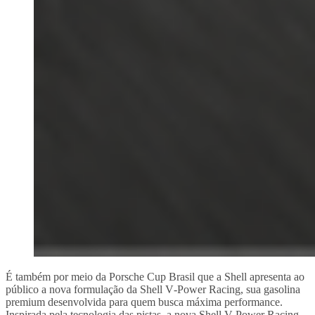
É também por meio da Porsche Cup Brasil que a Shell apresenta ao
público a nova formulação da Shell V‑Power Racing, sua gasolina
premium desenvolvida para quem busca máxima performance.
Inspirada pela tecnologia das pistas, a nova Shell V-Power Racing