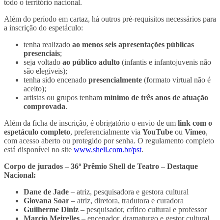
todo o território nacional.
Além do período em cartaz, há outros pré-requisitos necessários para
a inscrição do espetáculo:
tenha realizado
ao menos seis apresentações públicas
presenciais
;
seja voltado
ao público adulto
(infantis e infantojuvenis não
são elegíveis);
tenha sido encenado
presencialmente
(formato virtual não é
aceito);
artistas ou grupos tenham
mínimo de três anos de atuação
comprovada
.
Além da ficha de inscrição, é obrigatório o envio de um
link com o
espetáculo completo
, preferencialmente via
YouTube
ou
Vimeo
,
com acesso aberto ou protegido por senha. O regulamento completo
está disponível no site
www.shell.com.br/pst
.
Corpo de jurados – 36º Prêmio Shell de Teatro – Destaque
Nacional:
Dane de Jade
– atriz, pesquisadora e gestora cultural
Giovana Soar
– atriz, diretora, tradutora e curadora
Guilherme Diniz
– pesquisador, crítico cultural e professor
Marcio Meirelles
– encenador, dramaturgo e gestor cultural