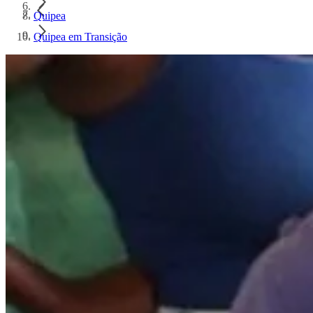
Quipea
Quipea em Transição