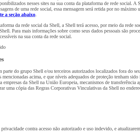
nibilizados nesses sites na sua conta da plataforma de rede social. A S
ensagens de uma rede social, essa mensagem será retida por no máximo 
te a seção abaixo
.
forma da rede social da Shell, a Shell terá acesso, por meio da rede soc
Shell. Para mais informações sobre como seus dados pessoais são proce
essíveis na sua conta da rede social.
ido
es
arte do grupo Shell e/ou terceiros autorizados localizados fora do seu
des mencionadas acima, e que níveis adequados de proteção tenham sido 
ara empresas da Shell na União Europeia, mecanismos de transferência 
trar uma cópia das Regras Corporativas Vinculativas da Shell no ender
 privacidade contra acesso não autorizado e uso indevido, e atualizare