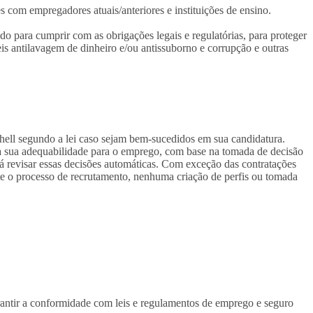
es com empregadores atuais/anteriores e instituições de ensino.
do para cumprir com as obrigações legais e regulatórias, para proteger
leis antilavagem de dinheiro e/ou antissuborno e corrupção e outras
hell segundo a lei caso sejam bem-sucedidos em sua candidatura.
o à sua adequabilidade para o emprego, com base na tomada de decisão
rá revisar essas decisões automáticas. Com exceção das contratações
te o processo de recrutamento, nenhuma criação de perfis ou tomada
arantir a conformidade com leis e regulamentos de emprego e seguro