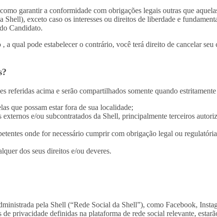
 (como garantir a conformidade com obrigações legais outras que aquelas
a Shell), exceto caso os interesses ou direitos de liberdade e fundament
 do Candidato.
 a qual pode estabelecer o contrário, você terá direito de cancelar seu
s?
des referidas acima e serão compartilhados somente quando estritamente
as que possam estar fora de sua localidade;
s externos e/ou subcontratados da Shell, principalmente terceiros autor
tentes onde for necessário cumprir com obrigação legal ou regulatória 
lquer dos seus direitos e/ou deveres.
administrada pela Shell (“Rede Social da Shell”), como Facebook, Insta
es de privacidade definidas na plataforma de rede social relevante, esta