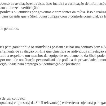
cesso de avaliação/entrevista. Isso incluirá a verificação de informaçõ
to autorize a verificação;
oníveis ou emitidas por governos e com fontes da mídia. Isso é realiza
, para garantir que a Shell possa cumprir com o controle comercial, as 
te permitido.
as para garantir que os indivíduos possam assinar um contrato com a S
erramenta de avaliação on-line que classifica os indivíduos em relaçã
ificado a respeito e um membro da equipe de recrutamento da Shell pode
or meio de notificação personalizada de política de privacidade duran
legibilidade para emprego ou contratação de prestador.
o de um contrato;
ual a(s) empresa(s) da Shell relevante(s) estiver(em) sujeita(s) para g