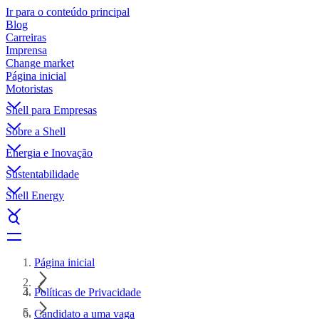
Ir para o conteúdo principal
Blog
Carreiras
Imprensa
Change market
Página inicial
Motoristas
Shell para Empresas
Sobre a Shell
Energia e Inovação
Sustentabilidade
Shell Energy
Página inicial
Políticas de Privacidade
Candidato a uma vaga