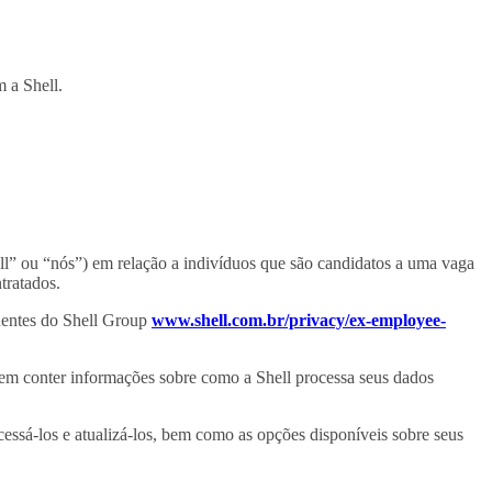
 a Shell.
ell” ou “nós”) em relação a indivíduos que são candidatos a uma vaga
tratados.
ndentes do Shell Group
www.shell.com.br/privacy/ex-employee-
dem conter informações sobre como a Shell processa seus dados
essá-los e atualizá-los, bem como as opções disponíveis sobre seus