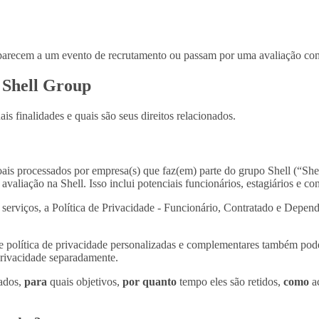
arecem a um evento de recrutamento ou passam por uma avaliação com
 Shell Group
is finalidades e quais são seus direitos relacionados.
oais processados por empresa(s) que faz(em) parte do grupo Shell (“Sh
iação na Shell. Isso inclui potenciais funcionários, estagiários e con
e serviços, a Política de Privacidade - Funcionário, Contratado e Depe
 de política de privacidade personalizadas e complementares também po
 privacidade separadamente.
sados,
para
quais objetivos,
por quanto
tempo eles são retidos,
como
ac