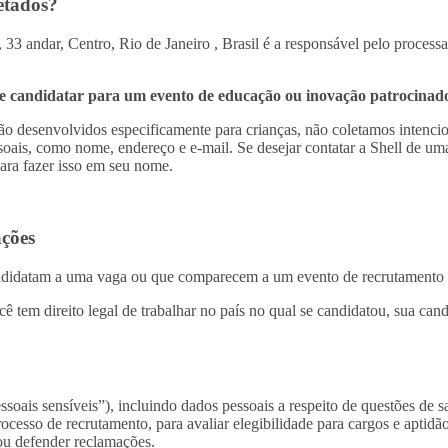
etados?
 33 andar, Centro, Rio de Janeiro , Brasil é a responsável pelo proces
 se candidatar para um evento de educação ou inovação patrocinado
ão desenvolvidos especificamente para crianças, não coletamos intenci
oais, como nome, endereço e e-mail. Se desejar contatar a Shell de um
ara fazer isso em seu nome.
ações
candidatam a uma vaga ou que comparecem a um evento de recrutamento 
cê tem direito legal de trabalhar no país no qual se candidatou, sua can
essoais sensíveis”), incluindo dados pessoais a respeito de questões de
 processo de recrutamento, para avaliar elegibilidade para cargos e apti
 ou defender reclamações.