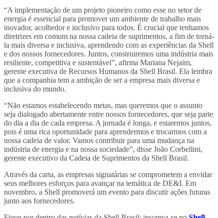
“A implementação de um projeto pioneiro como esse no setor de
energia é essencial para promover um ambiente de trabalho mais
inovador, acolhedor e inclusivo para todos. É crucial que tenhamos
diretrizes em comum na nossa cadeia de suprimentos, a fim de torná-
la mais diversa e inclusiva, aprendendo com as experiências da Shell
e dos nossos fornecedores. Juntos, construiremos uma indústria mais
resiliente, competitiva e sustentável”, afirma Mariana Nejaim,
gerente executiva de Recursos Humanos da Shell Brasil. Ela lembra
que a companhia tem a ambição de ser a empresa mais diversa e
inclusiva do mundo.
“Não estamos estabelecendo metas, mas queremos que o assunto
seja dialogado abertamente entre nossos fornecedores, que seja parte
do dia a dia de cada empresa. A jornada é longa, e estaremos juntos,
pois é uma rica oportunidade para aprendermos e trocarmos com a
nossa cadeia de valor. Vamos contribuir para uma mudança na
indústria de energia e na nossa sociedade”, disse João Corbellini,
gerente executivo da Cadeia de Suprimentos da Shell Brasil.
Através da carta, as empresas signatárias se comprometem a envidar
seus melhores esforços para avançar na temática de DE&I. Em
novembro, a Shell promoverá um evento para discutir ações futuras
junto aos fornecedores.
Fique por dentro das notícias da Shell Brasil: inscreva-se no
Shell