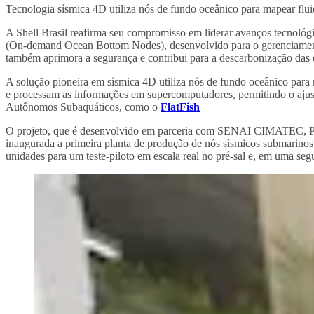
Tecnologia sísmica 4D utiliza nós de fundo oceânico para mapear flui
A Shell Brasil reafirma seu compromisso em liderar avanços tecnoló
(On-demand Ocean Bottom Nodes), desenvolvido para o gerenciamento de
também aprimora a segurança e contribui para a descarbonização das 
A solução pioneira em sísmica 4D utiliza nós de fundo oceânico para m
e processam as informações em supercomputadores, permitindo o ajuste
Autônomos Subaquáticos, como o
FlatFish
O projeto, que é desenvolvido em parceria com SENAI CIMATEC, Petr
inaugurada a primeira planta de produção de nós sísmicos submari
unidades para um teste-piloto em escala real no pré-sal e, em uma seg