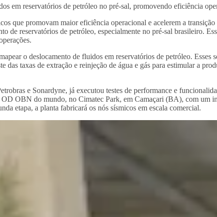
dos em reservatórios de petróleo no pré-sal, promovendo eficiência op
gicos que promovam maior eficiência operacional e acelerem a transi
 reservatórios de petróleo, especialmente no pré-sal brasileiro. Essa 
operações.
apear o deslocamento de fluidos em reservatórios de petróleo. Esses se
 das taxas de extração e reinjeção de água e gás para estimular a prod
obras e Sonardyne, já executou testes de performance e funcionalida
nos OD OBN do mundo, no Cimatec Park, em Camaçari (BA), com um inve
unda etapa, a planta fabricará os nós sísmicos em escala comercial.