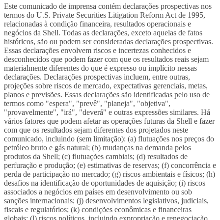
Este comunicado de imprensa contém declarações prospectivas nos
termos do U.S. Private Securities Litigation Reform Act de 1995,
relacionadas à condição financeira, resultados operacionais e
negócios da Shell. Todas as declarações, exceto aquelas de fatos
históricos, são ou podem ser consideradas declarações prospectivas.
Essas declarações envolvem riscos e incertezas conhecidos e
desconhecidos que podem fazer com que os resultados reais sejam
materialmente diferentes do que é expresso ou implícito nessas
declarações. Declarações prospectivas incluem, entre outras,
projeções sobre riscos de mercado, expectativas gerenciais, metas,
planos e previsões. Essas declarações são identificadas pelo uso de
termos como "espera", "prevê", "planeja", "objetiva",
"provavelmente", "irá", "deverá" e outras expressões similares. Há
vários fatores que podem afetar as operações futuras da Shell e fazer
com que os resultados sejam diferentes dos projetados neste
comunicado, incluindo (sem limitação): (a) flutuações nos preços do
petróleo bruto e gás natural; (b) mudanças na demanda pelos
produtos da Shell; (c) flutuações cambiais; (d) resultados de
perfuração e produção; (e) estimativas de reservas; (f) concorrência e
perda de participação no mercado; (g) riscos ambientais e físicos; (h)
desafios na identificação de oportunidades de aquisição; (i) riscos
associados a negócios em países em desenvolvimento ou sob
sanções internacionais; (j) desenvolvimentos legislativos, judiciais,
fiscais e regulatórios; (k) condições econômicas e financeiras
globais; (l) riscos políticos, incluindo expropriação e renegociação