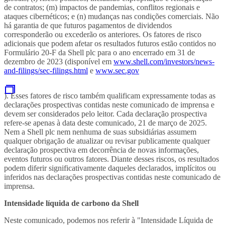
de contratos; (m) impactos de pandemias, conflitos regionais e
ataques cibernéticos; e (n) mudanças nas condições comerciais. Não
há garantia de que futuros pagamentos de dividendos
corresponderão ou excederão os anteriores. Os fatores de risco
adicionais que podem afetar os resultados futuros estão contidos no
Formulário 20-F da Shell plc para o ano encerrado em 31 de
dezembro de 2023 (disponível em
www.shell.com/investors/news-
and-filings/sec-filings.html
e
www.sec.gov
). Esses fatores de risco também qualificam expressamente todas as
declarações prospectivas contidas neste comunicado de imprensa e
devem ser considerados pelo leitor. Cada declaração prospectiva
refere-se apenas à data deste comunicado, 21 de março de 2025.
Nem a Shell plc nem nenhuma de suas subsidiárias assumem
qualquer obrigação de atualizar ou revisar publicamente qualquer
declaração prospectiva em decorrência de novas informações,
eventos futuros ou outros fatores. Diante desses riscos, os resultados
podem diferir significativamente daqueles declarados, implícitos ou
inferidos nas declarações prospectivas contidas neste comunicado de
imprensa.
Intensidade líquida de carbono da Shell
Neste comunicado, podemos nos referir à "Intensidade Líquida de