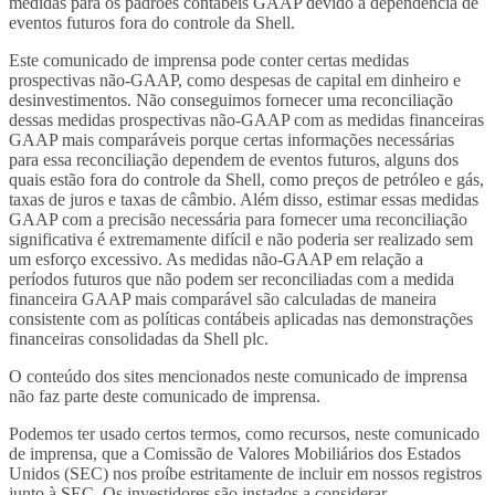
medidas para os padrões contábeis GAAP devido à dependência de
eventos futuros fora do controle da Shell.
Este comunicado de imprensa pode conter certas medidas
prospectivas não-GAAP, como despesas de capital em dinheiro e
desinvestimentos. Não conseguimos fornecer uma reconciliação
dessas medidas prospectivas não-GAAP com as medidas financeiras
GAAP mais comparáveis porque certas informações necessárias
para essa reconciliação dependem de eventos futuros, alguns dos
quais estão fora do controle da Shell, como preços de petróleo e gás,
taxas de juros e taxas de câmbio. Além disso, estimar essas medidas
GAAP com a precisão necessária para fornecer uma reconciliação
significativa é extremamente difícil e não poderia ser realizado sem
um esforço excessivo. As medidas não-GAAP em relação a
períodos futuros que não podem ser reconciliadas com a medida
financeira GAAP mais comparável são calculadas de maneira
consistente com as políticas contábeis aplicadas nas demonstrações
financeiras consolidadas da Shell plc.
O conteúdo dos sites mencionados neste comunicado de imprensa
não faz parte deste comunicado de imprensa.
Podemos ter usado certos termos, como recursos, neste comunicado
de imprensa, que a Comissão de Valores Mobiliários dos Estados
Unidos (SEC) nos proíbe estritamente de incluir em nossos registros
junto à SEC. Os investidores são instados a considerar