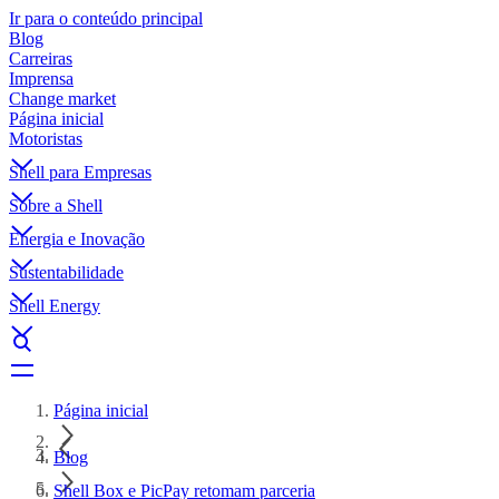
Ir para o conteúdo principal
Blog
Carreiras
Imprensa
Change market
Página inicial
Motoristas
Shell para Empresas
Sobre a Shell
Energia e Inovação
Sustentabilidade
Shell Energy
Página inicial
Blog
Shell Box e PicPay retomam parceria