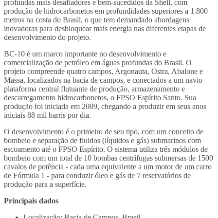
profundas mais desafiadores e bem-sucedidos da Shell, com
produção de hidrocarbonetos em profundidades superiores a 1.800
metros na costa do Brasil, o que tem demandado abordagens
inovadoras para desbloquear mais energia nas diferentes etapas de
desenvolvimento do projeto.
BC-10 é um marco importante no desenvolvimento e
comercialização de petróleo em águas profundas do Brasil. O
projeto compreende quatro campos, Argonauta, Ostra, Abalone e
Massa, localizados na bacia de campos, e conectados a um navio
plataforma central flutuante de produção, armazenamento e
descarregamento hidrocarbonetos, o FPSO Espírito Santo. Sua
produção foi iniciada em 2009, chegando a produzir em seus anos
iniciais 88 mil barris por dia.
O desenvolvimento é o primeiro de seu tipo, com um conceito de
bombeio e separação de fluidos (líquidos e gás) submarinos com
escoamento até o FPSO Espírito. O sistema utiliza três módulos de
bombeio com um total de 10 bombas centrífugas submersas de 1500
cavalos de potência - cada uma equivalente a um motor de um carro
de Fórmula 1 - para conduzir óleo e gás de 7 reservatórios de
produção para a superfície.
Principais dados
Localização: Bacia de Campos, Brasil