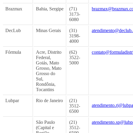
Brazmax
Bahia, Sergipe
(71)
brazmax@brazmax.c
3173-
6080
DecLub
Minas Gerais
(31)
atendimento@declub.
3198-
4000
Fórmula
Acre, Distrito
(62)
contato@formuladistr
Federal,
3522-
Goiás, Mato
5000
Grosso, Mato
Grosso do
Sul,
Rondônia,
Tocantins
Lubpar
Rio de Janeiro
(21)
atendimento.rj@lubpa
3512-
6500
São Paulo
(21)
atendimento.sp@lubp
(Capital e
3512-
Região
6500