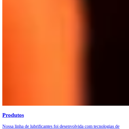
Produtos
Nossa linha de lubrificantes foi desenvolvida com tecnologias de