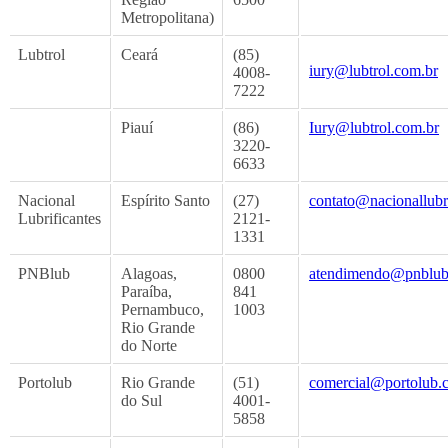
Metropolitana)
Lubtrol
Ceará
(85)
iury@lubtrol.com.br
4008-
7222
Piauí
(86)
Iury@lubtrol.com.br
3220-
6633
Nacional
Espírito Santo
(27)
contato@nacionallubr
Lubrificantes
2121-
1331
PNBlub
Alagoas,
0800
atendimendo@pnblu
Paraíba,
841
Pernambuco,
1003
Rio Grande
do Norte
Portolub
Rio Grande
(51)
comercial@portolub.
do Sul
4001-
5858