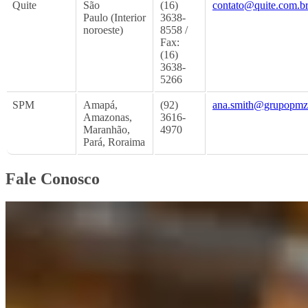
Quite
São
(16)
contato@quite.com.b
Paulo (Interior
3638-
noroeste)
8558 /
Fax:
(16)
3638-
5266
SPM
Amapá,
(92)
ana.smith@grupopmz
Amazonas,
3616-
Maranhão,
4970
Pará, Roraima
Fale Conosco